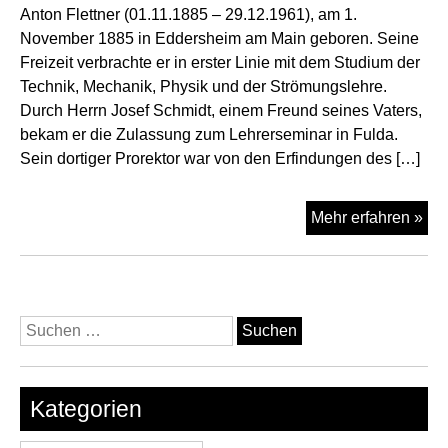
Anton Flettner (01.11.1885 – 29.12.1961), am 1.
November 1885 in Eddersheim am Main geboren. Seine
Freizeit verbrachte er in erster Linie mit dem Studium der
Technik, Mechanik, Physik und der Strömungslehre.
Durch Herrn Josef Schmidt, einem Freund seines Vaters,
bekam er die Zulassung zum Lehrerseminar in Fulda.
Sein dortiger Prorektor war von den Erfindungen des […]
Ant
Mehr erfahren »
Fle
Suchen
nach:
Kategorien