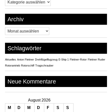
Kategorien
Archiv
Archiv
Schlagwörter
Aktuelles
Anton Flettner
Drehflügelflugzeug
E-Ship 1
Flettner-Rotor
Flettner Ruder
Rotorantrieb
Rotorschiff
Tragschrauber
Neue Kommentare
August 2026
M
D
M
D
F
S
S