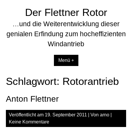
Zum
Der Flettner Rotor
Inhalt
springen
…und die Weiterentwicklung dieser
genialen Erfindung zum hocheffizienten
Windantrieb
Menü +
Schlagwort:
Rotorantrieb
Anton Flettner
Veröffentlicht am
19. September 2011
| Von
arno
|
Keine Kommentare