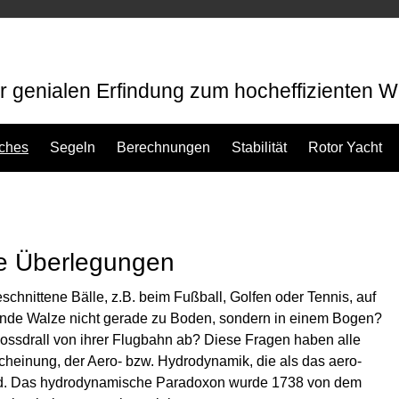
 genialen Erfindung zum hocheffizienten W
sches
Segeln
Berechnungen
Stabilität
Rotor Yacht
he Überlegungen
hnittene Bälle, z.B. beim Fußball, Golfen oder Tennis, auf
rende Walze nicht gerade zu Boden, sondern in einem Bogen?
sdrall von ihrer Flugbahn ab? Diese Fragen haben alle
cheinung, der Aero- bzw. Hydrodynamik, die als das aero-
rd. Das hydrodynamische Paradoxon wurde 1738 von dem