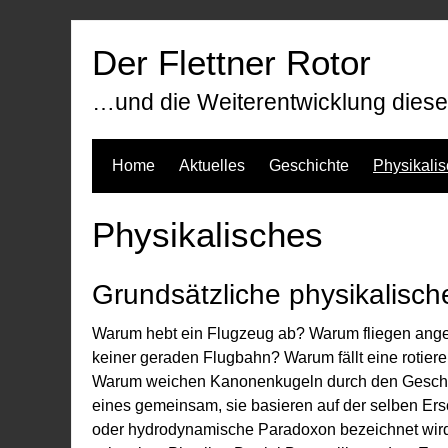
Zum
Inhalt
Der Flettner Rotor
springen
…und die Weiterentwicklung dieser
Home
Aktuelles
Geschichte
Physikali
Physikalisches
Grundsätzliche physikalisc
Warum hebt ein Flugzeug ab? Warum fliegen angesc
keiner geraden Flugbahn? Warum fällt eine rotie
Warum weichen Kanonenkugeln durch den Geschos
eines gemeinsam, sie basieren auf der selben Ers
oder hydrodynamische Paradoxon bezeichnet wi