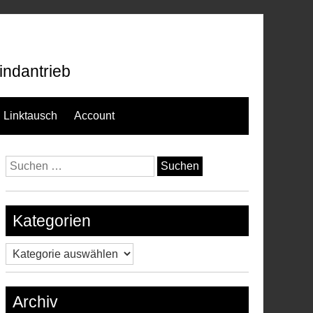
indantrieb
Linktausch
Account
Suchen
nach:
Kategorien
Kategorien
Archiv