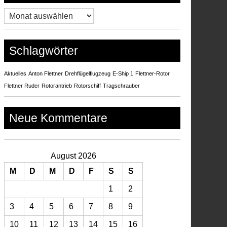
Archiv
Schlagwörter
Aktuelles
Anton Flettner
Drehflügelflugzeug
E-Ship 1
Flettner-Rotor
Flettner Ruder
Rotorantrieb
Rotorschiff
Tragschrauber
Neue Kommentare
August 2026
M
D
M
D
F
S
S
1
2
3
4
5
6
7
8
9
10
11
12
13
14
15
16